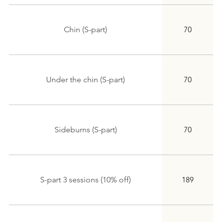
Chin (S-part)
70
Under the chin (S-part)
70
Sideburns (S-part)
70
S-part 3 sessions (10% off)
189