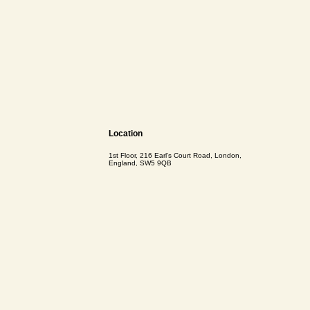
Location
1st Floor, 216 Earl's Court Road, London,
England, SW5 9QB