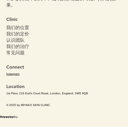
果。
Clinic
我们的位置
我们的定价
认识团队
我们的治疗
常见问题
Connect
Instagram
Location
1st Floor, 216 Earl's Court Road, London, England, SW5 9QB
© 2025 by MIYAKO SKIN CLINIC
Privacy policy
vacy policy