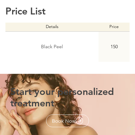
Price List
Details
Price
Black Peel
150
Start your personalized
treatment
Book Now