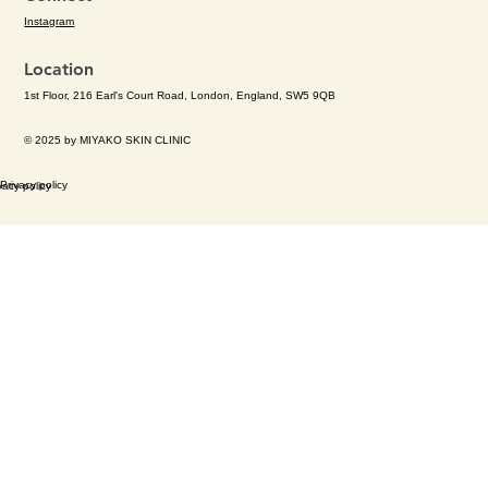
Instagram
Location
1st Floor, 216 Earl's Court Road, London, England, SW5 9QB
© 2025 by MIYAKO SKIN CLINIC
Privacy policy
vacy policy